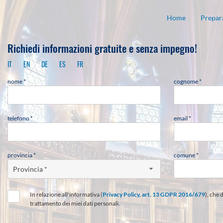
Home
Prepara
Richiedi informazioni gratuite e senza impegno!
IT
EN
DE
ES
FR
nome *
cognome *
telefono *
email *
provincia *
comune *
Provincia *
In relazione all'informativa (
Privacy Policy, art. 13 GDPR 2016/679
), che 
trattamento dei miei dati personali.