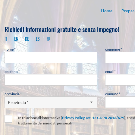
Home
Prepara
Richiedi informazioni gratuite e senza impegno!
IT
EN
DE
ES
FR
nome *
cognome *
telefono *
email *
provincia *
comune *
Provincia *
In relazione all'informativa (
Privacy Policy, art. 13 GDPR 2016/679
), che 
trattamento dei miei dati personali.